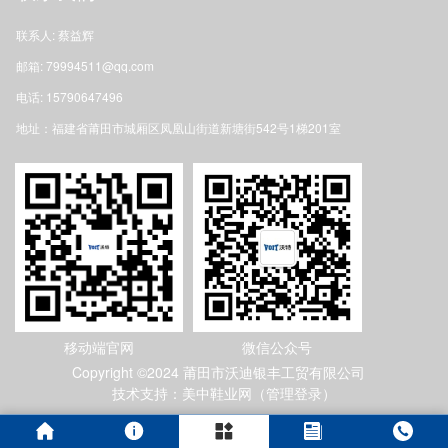
联系人: 蔡益辉
邮箱: 79994511@qq.com
电话: 15790647496
地址：福建省莆田市城厢区凤凰山街道新塘街542号1梯201室
移动端官网
微信公众号
Copyright ©2024 莆田市沃迪银丰工贸有限公司
技术支持：美中鞋业网（
管理登录
）