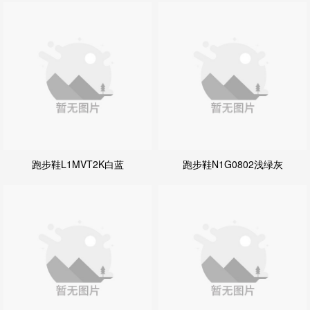
跑步鞋L1MVT2K白蓝
跑步鞋N1G0802浅绿灰