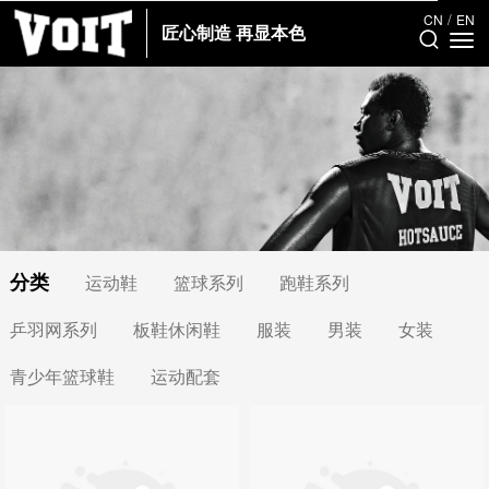
/
CN
EN
匠心制造 再显本色
分类
运动鞋
篮球系列
跑鞋系列
乒羽网系列
板鞋休闲鞋
服装
男装
女装
青少年篮球鞋
运动配套