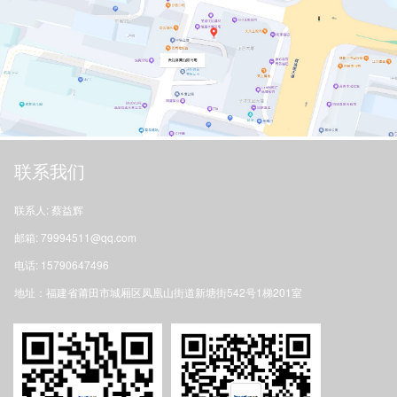
联系我们
联系人: 蔡益辉
邮箱: 79994511@qq.com
电话: 15790647496
地址：福建省莆田市城厢区凤凰山街道新塘街542号1梯201室