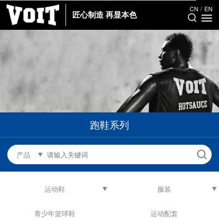
/
CN
EN
匠心制造 再显本色
跑鞋系列
产品
运动鞋
服装
青少年篮球鞋
运动配套