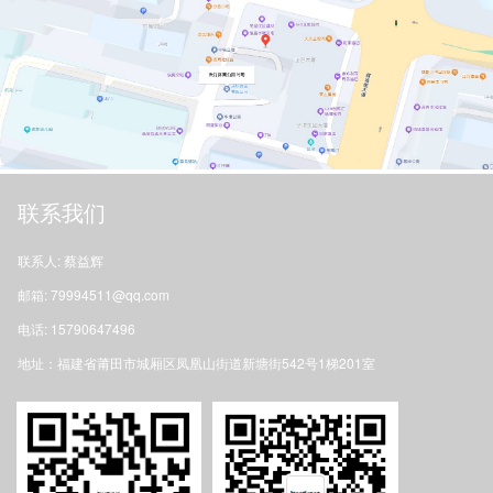
联系我们
联系人: 蔡益辉
邮箱: 79994511@qq.com
电话: 15790647496
地址：福建省莆田市城厢区凤凰山街道新塘街542号1梯201室