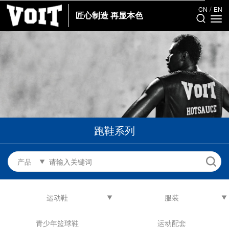
/
CN
EN
匠心制造 再显本色
跑鞋系列
产品
运动鞋
服装
青少年篮球鞋
运动配套