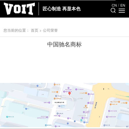
/
/
CN
CN
EN
EN
匠心制造 再显本色
匠心制造 再显本色
您当前的位置：
首页
>
公司荣誉
中国驰名商标