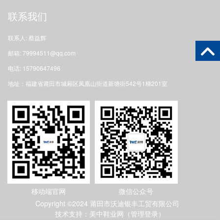
联系我们
联系人: 蔡益辉
邮箱: 79994511@qq.com
电话: 15790647496
地址：福建省莆田市城厢区凤凰山街道新塘街542号1梯201室
移动端官网
微信公众号
Copyright ©2024 莆田市沃迪银丰工贸有限公司
技术支持：美中鞋业网（
管理登录
）